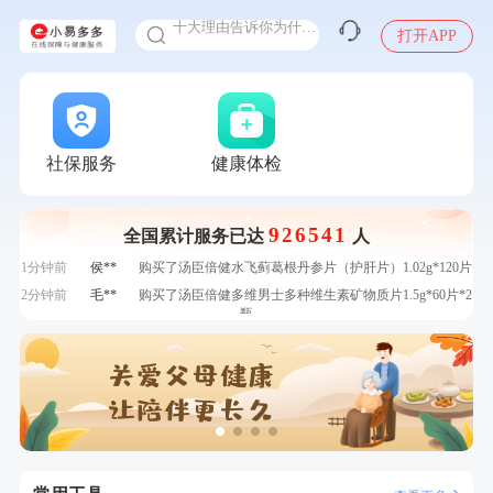
十大理由告诉你为什么要买保险
打开APP
感染人偏肺病毒就会得肺炎吗
入职体检在线预约
7分钟前
林**
成功预约了女性健康套餐二档
甲状腺癌怎么筛查
7分钟前
何**
购买了姚朵朵-1000g粗粮生活礼盒
刚刚
周**
购买了BP3颈椎热敷枕
刚刚
周**
购买了BP3颈椎热敷枕
社保服务
健康体检
刚刚
莫**
成功预约了青少年体检套餐
刚刚
莫**
成功预约了青少年体检套餐
926541
全国累计服务已达
人
1分钟前
刘**
成功预约了入职体检套餐
1分钟前
侯**
购买了汤臣倍健水飞蓟葛根丹参片（护肝片）1.02g*120片
2分钟前
毛**
购买了汤臣倍健多维男士多种维生素矿物质片1.5g*60片*2
瓶
2分钟前
张**
成功预约糖尿病强化体检套餐
4分钟前
江**
成功预约了女性VIP体检套餐
4分钟前
罗**
购买了美的体重秤 MO-CW5 白色
6分钟前
王*
购买了公牛环球旅行转换器—L07
6分钟前
林**
成功预约了女性健康套餐二档
7分钟前
林**
成功预约了女性健康套餐二档
7分钟前
何**
购买了姚朵朵-1000g粗粮生活礼盒