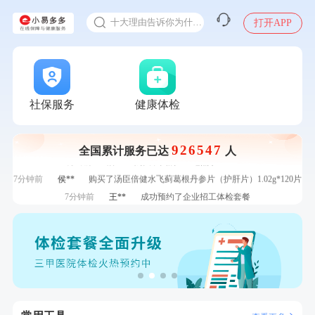
体检前能吃药吗
刚刚
罗**
购买了美的体重秤 MO-CW5 白色
十大理由告诉你为什么要买保险
打开APP
1分钟前
何*
购买了K3颈椎按摩仪（浅灰色）
感染人偏肺病毒就会得肺炎吗
1分钟前
杜**
成功预约了标准体检套餐（男）
入职体检在线预约
2分钟前
叶**
成功预约了女性防癌筛查套餐
甲状腺癌怎么筛查
2分钟前
李**
购买了七年五季黑咖啡速溶低脂无添加蔗糖美式咖啡粉
24g*2盒
社保服务
健康体检
4分钟前
毛**
购买了联创雅斯奶锅DF-CP103M
4分钟前
王**
成功预约女性常规体检套餐
6分钟前
江**
成功预约了标准套餐（男）
926547
全国累计服务已达
人
6分钟前
潘*
购买了美的1.5L电热水壶HJ1522
7分钟前
侯**
购买了汤臣倍健水飞蓟葛根丹参片（护肝片）1.02g*120片
7分钟前
王**
成功预约了企业招工体检套餐
刚刚
周**
成功预约了男性健康套餐
刚刚
周**
成功预约了男性健康套餐