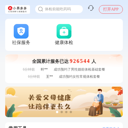
2025年了，给父母约个体检
刚刚
莫**
成功预约了青少年体检套餐
体检前能吃药吗
打开APP
刚刚
李**
成功预约了白领女士体检套餐
十大理由告诉你为什么要买保险
刚刚
李**
成功预约了白领女士体检套餐
感染人偏肺病毒就会得肺炎吗
1分钟前
赵*
购买了油米有福B款
入职体检在线预约
1分钟前
毛**
购买了联创雅斯奶锅DF-CP103M
2分钟前
江**
成功预约了女性VIP体检套餐
甲状腺癌怎么筛查
社保服务
健康体检
2分钟前
林**
成功预约了女性健康套餐二档
4分钟前
黎**
购买了厨房家用多功能不锈钢刀具六件套装
926544
全国累计服务已达
人
4分钟前
袁**
购买了美的体重秤 MO-CW5 白色
6分钟前
叶**
成功预约了男性婚前体检基础套餐
6分钟前
王**
成功预约女性常规体检套餐
7分钟前
陆**
购买了固本堂阿胶糕传统口味400g
7分钟前
王*
购买了公牛环球旅行转换器—L07
刚刚
莫**
成功预约了青少年体检套餐
刚刚
莫**
成功预约了青少年体检套餐