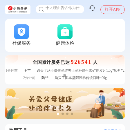
十大理由告诉你为什么要买保险
打开APP
感染人偏肺病毒就会得肺炎吗
入职体检在线预约
7分钟前
叶**
成功预约了女性防癌筛查套餐
甲状腺癌怎么筛查
7分钟前
李**
购买了七年五季黑咖啡速溶低脂无添加蔗糖美式咖啡粉
24g*2盒
刚刚
何*
购买了K3颈椎按摩仪（浅灰色）
刚刚
何*
购买了K3颈椎按摩仪（浅灰色）
社保服务
健康体检
刚刚
毛**
成功预约了尊享版孕前套餐（女）
刚刚
毛**
成功预约了尊享版孕前套餐（女）
926541
全国累计服务已达
人
1分钟前
江**
成功预约了女性VIP体检套餐
1分钟前
毛**
购买了汤臣倍健多维男士多种维生素矿物质片1.5g*60片*2
瓶
2分钟前
陆**
购买了固本堂阿胶糕传统口味400g
2分钟前
华**
成功预约了健康体检一档
4分钟前
杜**
成功预约了标准体检套餐（男）
4分钟前
黎**
购买了厨房家用多功能不锈钢刀具六件套装
6分钟前
罗**
购买了美的体重秤 MO-CW5 白色
6分钟前
王**
成功预约女性常规体检套餐
7分钟前
叶**
成功预约了女性防癌筛查套餐
7分钟前
李**
购买了七年五季黑咖啡速溶低脂无添加蔗糖美式咖啡粉