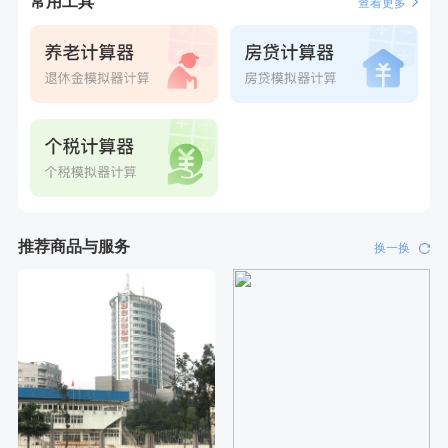
常用工具
查看更多
24g*2盒
刚刚
何*
购买了K3颈椎按摩仪（浅灰色）
刚刚
何*
购买了K3颈椎按摩仪（浅灰色）
推荐商品与服务
换一换