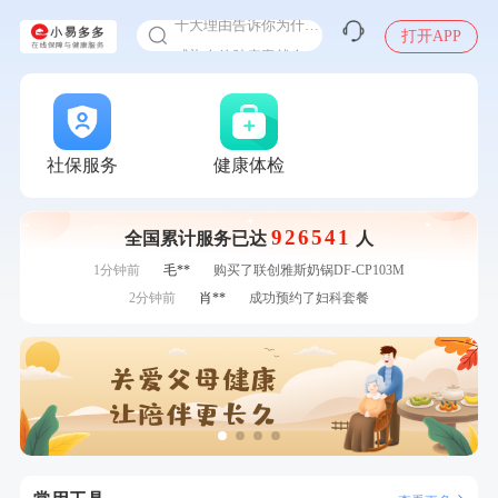
十大理由告诉你为什么要买保险
感染人偏肺病毒就会得肺炎吗
打开APP
入职体检在线预约
7分钟前
李**
购买了七年五季黑咖啡速溶低脂无添加蔗糖美式咖啡粉
24g*2盒
甲状腺癌怎么筛查
7分钟前
王*
购买了公牛环球旅行转换器—L07
刚刚
李**
成功预约了白领女士体检套餐
刚刚
李**
成功预约了白领女士体检套餐
社保服务
健康体检
刚刚
李**
成功预约了白领女士体检套餐
刚刚
李**
成功预约了白领女士体检套餐
926541
全国累计服务已达
人
1分钟前
黎**
购买了厨房家用多功能不锈钢刀具六件套装
1分钟前
毛**
购买了联创雅斯奶锅DF-CP103M
2分钟前
肖**
成功预约了妇科套餐
2分钟前
林**
成功预约了女性健康套餐二档
4分钟前
袁**
购买了美的体重秤 MO-CW5 白色
4分钟前
袁**
购买了美的体重秤 MO-CW5 白色
6分钟前
莫**
成功预约了健康体检一档
6分钟前
王**
成功预约女性常规体检套餐
7分钟前
李**
购买了七年五季黑咖啡速溶低脂无添加蔗糖美式咖啡粉
24g*2盒
7分钟前
王*
购买了公牛环球旅行转换器—L07