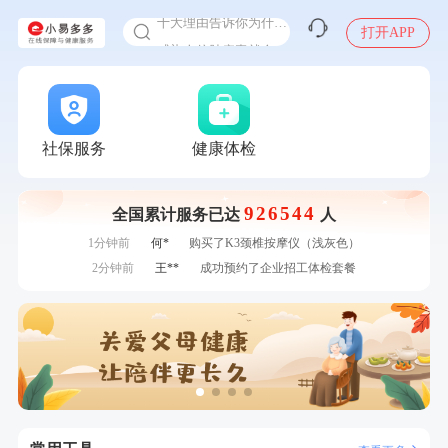
十大理由告诉你为什么要买保险
打开APP
感染人偏肺病毒就会得肺炎吗
入职体检在线预约
7分钟前
赵*
购买了油米有福B款
甲状腺癌怎么筛查
7分钟前
林**
购买了宁安堡新疆无核红枣干150g*2
刚刚
肖**
成功预约了妇科套餐
刚刚
肖**
成功预约了妇科套餐
社保服务
健康体检
刚刚
赵**
成功预约青春体检卡（女）
刚刚
赵**
成功预约青春体检卡（女）
926544
全国累计服务已达
人
1分钟前
熊**
购买了时尚羽毛球套装ES-YM601
1分钟前
何*
购买了K3颈椎按摩仪（浅灰色）
2分钟前
王**
成功预约了企业招工体检套餐
2分钟前
叶**
成功预约了女性防癌筛查套餐
4分钟前
林**
购买了小熊电烤箱 DKX-F10M6
4分钟前
潘*
购买了美的1.5L电热水壶HJ1522
6分钟前
华**
成功预约了健康体检一档
6分钟前
周**
成功预约了男性健康套餐
7分钟前
赵*
购买了油米有福B款
7分钟前
林**
购买了宁安堡新疆无核红枣干150g*2