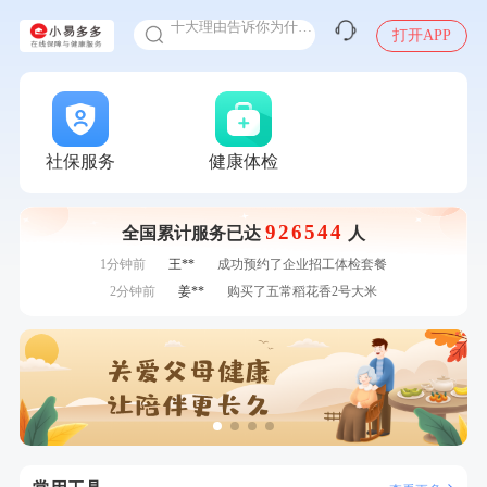
十大理由告诉你为什么要买保险
打开APP
感染人偏肺病毒就会得肺炎吗
入职体检在线预约
7分钟前
董**
成功预约了男性体检套餐
甲状腺癌怎么筛查
7分钟前
刘**
成功预约了入职体检套餐
刚刚
赵*
购买了油米有福B款
刚刚
赵*
购买了油米有福B款
社保服务
健康体检
刚刚
何*
购买了K3颈椎按摩仪（浅灰色）
刚刚
何*
购买了K3颈椎按摩仪（浅灰色）
926544
全国累计服务已达
人
1分钟前
黄**
成功预约了中老年套餐
1分钟前
王**
成功预约了企业招工体检套餐
2分钟前
姜**
购买了五常稻花香2号大米
2分钟前
侯**
购买了汤臣倍健水飞蓟葛根丹参片（护肝片）1.02g*120片
4分钟前
江**
成功预约了女性VIP体检套餐
4分钟前
赵**
成功预约青春体检卡（女）
6分钟前
周**
购买了BP3颈椎热敷枕
6分钟前
何**
购买了姚朵朵-1000g粗粮生活礼盒
7分钟前
董**
成功预约了男性体检套餐
7分钟前
刘**
成功预约了入职体检套餐