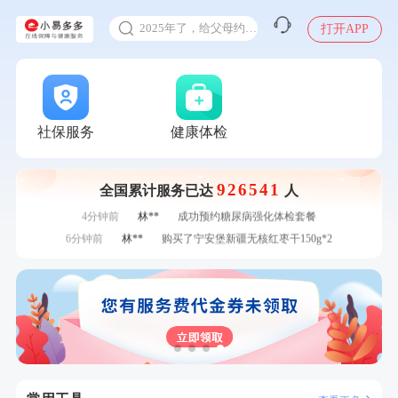
甲状腺癌怎么筛查
刚刚
林**
购买了小熊电烤箱 DKX-F10M6
2025年了，给父母约个体检
打开APP
刚刚
林**
购买了小熊电烤箱 DKX-F10M6
体检前能吃药吗
刚刚
周**
购买了BP3颈椎热敷枕
十大理由告诉你为什么要买保险
刚刚
周**
购买了BP3颈椎热敷枕
感染人偏肺病毒就会得肺炎吗
1分钟前
杜**
成功预约了标准体检套餐（男）
1分钟前
张**
成功预约糖尿病强化体检套餐
入职体检在线预约
社保服务
健康体检
2分钟前
何**
购买了姚朵朵-1000g粗粮生活礼盒
甲状腺癌怎么筛查
2分钟前
何**
购买了姚朵朵-1000g粗粮生活礼盒
926541
全国累计服务已达
人
4分钟前
叶**
成功预约了男性婚前体检基础套餐
4分钟前
林**
成功预约糖尿病强化体检套餐
6分钟前
林**
购买了宁安堡新疆无核红枣干150g*2
6分钟前
袁**
购买了美的体重秤 MO-CW5 白色
7分钟前
林**
成功预约糖尿病强化体检套餐
7分钟前
刘**
成功预约了入职体检套餐
刚刚
林**
购买了小熊电烤箱 DKX-F10M6
刚刚
林**
购买了小熊电烤箱 DKX-F10M6