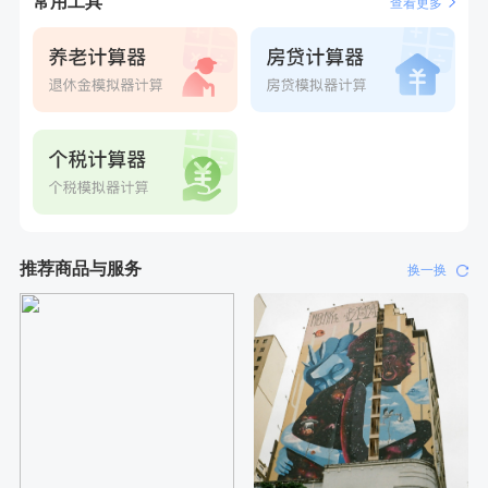
常用工具
查看更多
刚刚
何**
购买了姚朵朵-1000g粗粮生活礼盒
刚刚
何**
购买了姚朵朵-1000g粗粮生活礼盒
推荐商品与服务
换一换