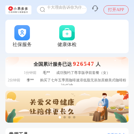
十大理由告诉你为什么要买保险
感染人偏肺病毒就会得肺炎吗
打开APP
入职体检在线预约
7分钟前
叶**
成功预约了男性婚前体检基础套餐
甲状腺癌怎么筛查
7分钟前
柯**
成功预约了关怀老人B套餐
刚刚
何**
购买了姚朵朵-1000g粗粮生活礼盒
刚刚
何**
购买了姚朵朵-1000g粗粮生活礼盒
社保服务
健康体检
刚刚
谭**
购买了中粮可益康红豆薏米粉500g
刚刚
谭**
购买了中粮可益康红豆薏米粉500g
926547
全国累计服务已达
人
1分钟前
林**
成功预约糖尿病强化体检套餐
1分钟前
毛**
成功预约了尊享版孕前套餐（女）
2分钟前
李**
购买了七年五季黑咖啡速溶低脂无添加蔗糖美式咖啡粉
24g*2盒
2分钟前
林**
购买了宁安堡新疆无核红枣干150g*2
4分钟前
姜**
成功预约了女性VIP体检套餐
4分钟前
林**
成功预约糖尿病强化体检套餐
6分钟前
袁**
购买了美的体重秤 MO-CW5 白色
6分钟前
罗**
购买了美的体重秤 MO-CW5 白色
7分钟前
叶**
成功预约了男性婚前体检基础套餐
7分钟前
柯**
成功预约了关怀老人B套餐