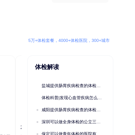
5万+体检套餐，4000+体检医院，300+城市
体检解读
盐城提供肠胃疾病检查的体检套餐有哪些？体检机构有哪些选择？如何预约？
体检科普|发现心血管疾病怎么办？
咸阳提供肠胃疾病检查的体检套餐有哪些？体检机构有哪些选择？如何预约？
深圳可以做全身体检的公立三甲医院及体检套餐汇总
2022定制C套餐 女未婚
女性系列A未
保定可以做青年体检的医院有哪些？有哪些套餐可以选择？