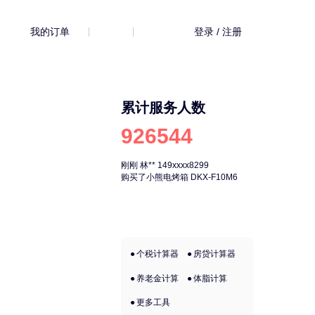
我的订单
登录 / 注册
累计服务人数
926544
刚刚
林**
149xxxx8299
刚刚
林**
149xx
购买了小熊电烤箱 DKX-F10M6
购买了小熊电烤箱 
个税计算器
房贷计算器
养老金计算
体脂计算
更多工具