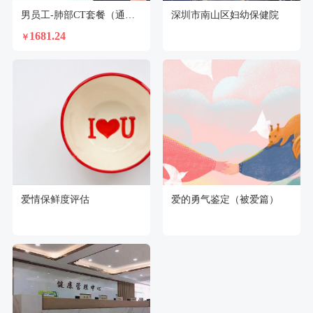
男员工-肺部CT套餐（通用）
深圳市南山区妇幼保健院
1681.24
￥
爱情保鲜度评估
爱的勇气鉴定（被爱篇）