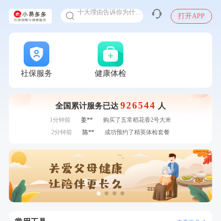
十大理由告诉你为什么要买保险
感染人偏肺病毒就会得肺炎吗
打开APP
入职体检在线预约
7分钟前
袁**
购买了美的体重秤 MO-CW5 白色
甲状腺癌怎么筛查
7分钟前
熊**
购买了时尚羽毛球套装ES-YM601
刚刚
李**
成功预约了老年女性体检套餐
刚刚
李**
成功预约了老年女性体检套餐
社保服务
健康体检
刚刚
林**
成功预约了女性健康套餐二档
刚刚
林**
成功预约了女性健康套餐二档
926544
全国累计服务已达
人
1分钟前
熊**
购买了时尚羽毛球套装ES-YM601
1分钟前
姜**
购买了五常稻花香2号大米
2分钟前
陈**
成功预约了精英体检套餐
2分钟前
苗**
成功预约了男性婚前体检基础套餐
4分钟前
毛**
购买了联创雅斯奶锅DF-CP103M
4分钟前
侯**
购买了汤臣倍健水飞蓟葛根丹参片（护肝片）1.02g*120片
6分钟前
郑**
成功预约了脑血管系统套餐
6分钟前
李**
成功预约了白领女士体检套餐
7分钟前
袁**
购买了美的体重秤 MO-CW5 白色
7分钟前
熊**
购买了时尚羽毛球套装ES-YM601