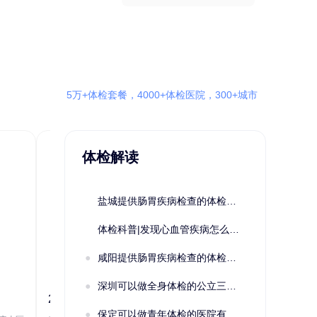
5万+体检套餐，4000+体检医院，300+城市
体检解读
盐城提供肠胃疾病检查的体检套餐有哪些？体检机构有哪些选择？如何预约？
体检科普|发现心血管疾病怎么办？
咸阳提供肠胃疾病检查的体检套餐有哪些？体检机构有哪些选择？如何预约？
深圳可以做全身体检的公立三甲医院及体检套餐汇总
2022定制C套餐 女未婚
女性系列A未
保定可以做青年体检的医院有哪些？有哪些套餐可以选择？