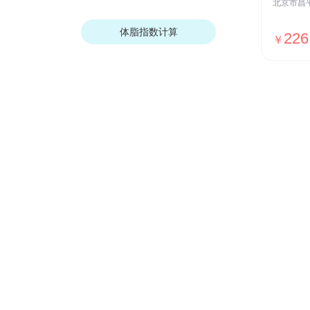
体脂指数计算
226
￥
我们的优势
安全保障
ISO27001安全认证，国家等保Ⅲ级
测评，全网SSL加密传输，用户数据
加密存储等
贴心服务