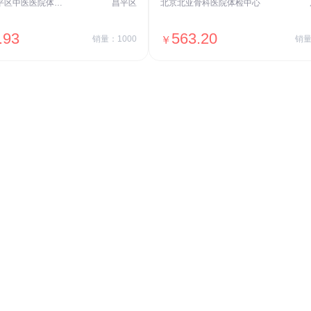
北京市昌平区中医医院体检中心
昌平区
北京北亚骨科医院体检中心
.93
563.20
销量：1000
￥
销量
＋加入对比
＋加入对比
交易透明
价格透明，无隐形套路收费，无会员
费，单月或单次付费