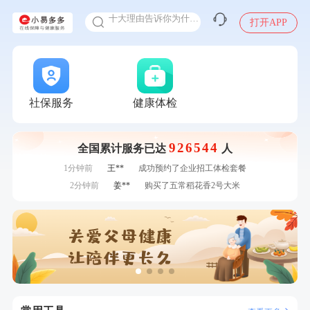
十大理由告诉你为什么要买保险
打开APP
感染人偏肺病毒就会得肺炎吗
入职体检在线预约
7分钟前
董**
成功预约了男性体检套餐
甲状腺癌怎么筛查
7分钟前
刘**
成功预约了入职体检套餐
刚刚
赵*
购买了油米有福B款
刚刚
赵*
购买了油米有福B款
社保服务
健康体检
刚刚
何*
购买了K3颈椎按摩仪（浅灰色）
刚刚
何*
购买了K3颈椎按摩仪（浅灰色）
926544
全国累计服务已达
人
1分钟前
黄**
成功预约了中老年套餐
1分钟前
王**
成功预约了企业招工体检套餐
2分钟前
姜**
购买了五常稻花香2号大米
2分钟前
侯**
购买了汤臣倍健水飞蓟葛根丹参片（护肝片）1.02g*120片
4分钟前
江**
成功预约了女性VIP体检套餐
4分钟前
赵**
成功预约青春体检卡（女）
6分钟前
周**
购买了BP3颈椎热敷枕
6分钟前
何**
购买了姚朵朵-1000g粗粮生活礼盒
7分钟前
董**
成功预约了男性体检套餐
7分钟前
刘**
成功预约了入职体检套餐