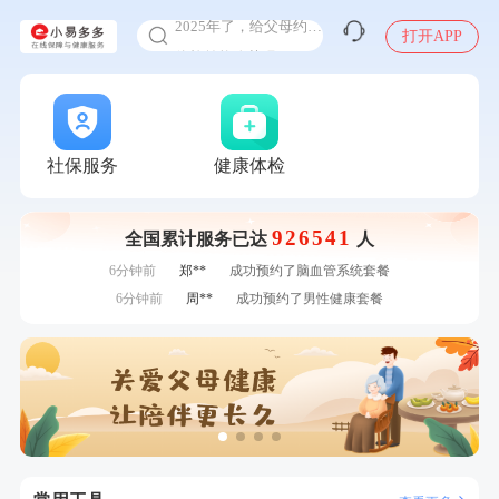
2025年了，给父母约个体检
刚刚
李**
成功预约了老年女性体检套餐
打开APP
体检前能吃药吗
刚刚
肖**
成功预约了坐班族体检套餐（男）
十大理由告诉你为什么要买保险
刚刚
肖**
成功预约了坐班族体检套餐（男）
感染人偏肺病毒就会得肺炎吗
1分钟前
熊**
购买了时尚羽毛球套装ES-YM601
入职体检在线预约
1分钟前
何**
购买了姚朵朵-1000g粗粮生活礼盒
2分钟前
陈**
成功预约了精英体检套餐
甲状腺癌怎么筛查
社保服务
健康体检
2分钟前
苗**
成功预约了男性婚前体检基础套餐
4分钟前
毛**
购买了联创雅斯奶锅DF-CP103M
926541
全国累计服务已达
人
4分钟前
袁**
购买了美的体重秤 MO-CW5 白色
6分钟前
郑**
成功预约了脑血管系统套餐
6分钟前
周**
成功预约了男性健康套餐
7分钟前
袁**
购买了美的体重秤 MO-CW5 白色
7分钟前
陆**
购买了固本堂阿胶糕传统口味400g
刚刚
李**
成功预约了老年女性体检套餐
刚刚
李**
成功预约了老年女性体检套餐