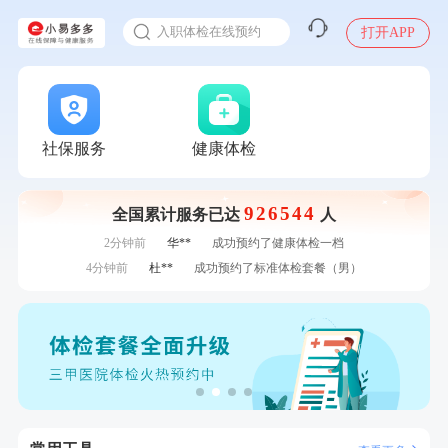
感染人偏肺病毒就会得肺炎吗
7分钟前
叶**
成功预约了女性防癌筛查套餐
入职体检在线预约
打开APP
7分钟前
李**
购买了七年五季黑咖啡速溶低脂无添加蔗糖美式咖啡粉
甲状腺癌怎么筛查
24g*2盒
刚刚
何*
购买了K3颈椎按摩仪（浅灰色）
刚刚
何*
购买了K3颈椎按摩仪（浅灰色）
刚刚
毛**
成功预约了尊享版孕前套餐（女）
刚刚
毛**
成功预约了尊享版孕前套餐（女）
社保服务
健康体检
1分钟前
江**
成功预约了女性VIP体检套餐
1分钟前
毛**
购买了汤臣倍健多维男士多种维生素矿物质片1.5g*60片*2
瓶
926544
全国累计服务已达
人
2分钟前
陆**
购买了固本堂阿胶糕传统口味400g
2分钟前
华**
成功预约了健康体检一档
4分钟前
杜**
成功预约了标准体检套餐（男）
4分钟前
黎**
购买了厨房家用多功能不锈钢刀具六件套装
6分钟前
罗**
购买了美的体重秤 MO-CW5 白色
6分钟前
王**
成功预约女性常规体检套餐
7分钟前
叶**
成功预约了女性防癌筛查套餐
7分钟前
李**
购买了七年五季黑咖啡速溶低脂无添加蔗糖美式咖啡粉
24g*2盒
刚刚
何*
购买了K3颈椎按摩仪（浅灰色）
刚刚
何*
购买了K3颈椎按摩仪（浅灰色）