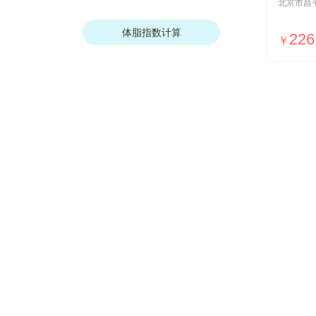
体脂指数计算
226
￥
我们的优势
安全保障
ISO27001安全认证，国家等保Ⅲ级
测评，全网SSL加密传输，用户数据
加密存储等
贴心服务