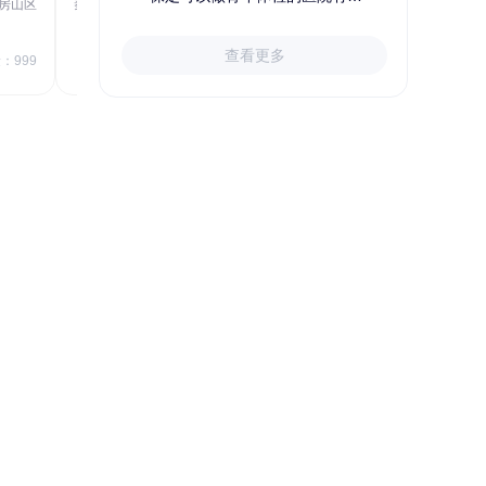
房山区
秦皇岛市第一医院体检中心
北戴河区
723.80
1709.40
查看更多
￥
：999
￥
销量：999
＋加入对比
关于小易多多
支付便捷
多渠道下单和支付，苹果&安卓
APP、电脑端网站、手机网站、微信
号均可便捷下单