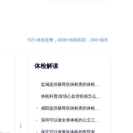
5万+体检套餐，4000+体检医院，300+城市
体检解读
盐城提供肠胃疾病检查的体检套餐有哪些？体检机构有哪些选择？如何预约？
体检科普|发现心血管疾病怎么办？
咸阳提供肠胃疾病检查的体检套餐有哪些？体检机构有哪些选择？如何预约？
深圳可以做全身体检的公立三甲医院及体检套餐汇总
2022定制C套餐 女未婚
女性系列A未
保定可以做青年体检的医院有哪些？有哪些套餐可以选择？