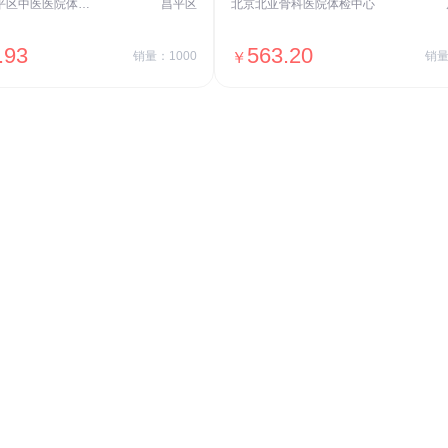
北京市昌平区中医医院体检中心
昌平区
北京北亚骨科医院体检中心
.93
563.20
销量：1000
￥
销量
＋加入对比
＋加入对比
交易透明
价格透明，无隐形套路收费，无会员
费，单月或单次付费