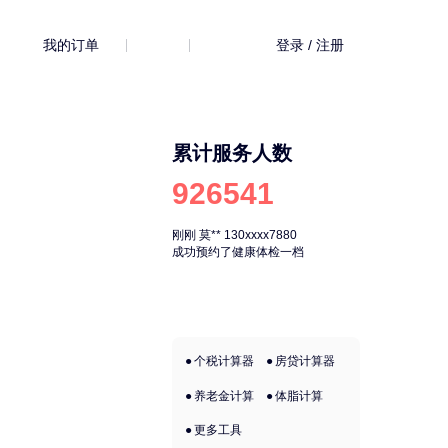
我的订单
登录 / 注册
累计服务人数
926541
刚刚
莫**
130xxxx7880
刚刚
莫**
130xx
成功预约了健康体检一档
成功预约了健康
个税计算器
房贷计算器
养老金计算
体脂计算
更多工具